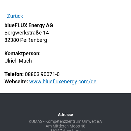
Zurück
blueFLUX Energy AG
Bergwerkstraße 14
82380 Peißenberg
Kontaktperson:
Ulrich Mach
Telefon:
08803 90071-0
Webseite:
www.bluefluxenergy.com/de
Adresse
KUMAS - Kompetenzzentrum Umwelt e.V
Am Mittleren Moos 48
86167 Augsburg