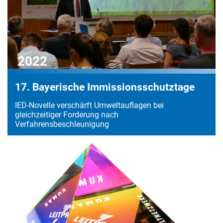
2022
17. Bayerische Immissionsschutztage
IED-Novelle verschärft Umweltauflagen bei
gleichzeitiger Forderung nach
Verfahrensbeschleunigung